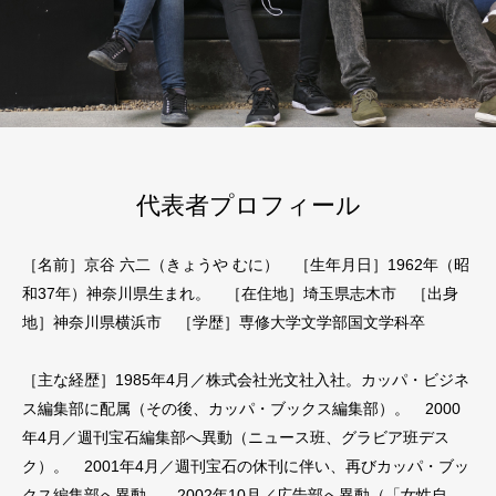
代表者プロフィール
［名前］京谷 六二（きょうや むに） ［生年月日］1962年（昭
和37年）神奈川県生まれ。 ［在住地］埼玉県志木市 ［出身
地］神奈川県横浜市 ［学歴］専修大学文学部国文学科卒
［主な経歴］1985年4月／株式会社光文社入社。カッパ・ビジネ
ス編集部に配属（その後、カッパ・ブックス編集部）。 2000
年4月／週刊宝石編集部へ異動（ニュース班、グラビア班デス
ク）。 2001年4月／週刊宝石の休刊に伴い、再びカッパ・ブッ
クス編集部へ異動。 2002年10月／広告部へ異動（「女性自