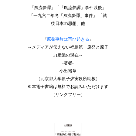
「風流夢譚」「『風流夢譚』事件以後」
「一九六二年冬「風流夢譚」事件」 「戦
後日本の思想」他
『
原発事故は再び起きる
』
～メディアが伝えない福島第一原発と原子
力産業の現在～
-著者-
小出裕章
（元京都大学原子炉実験所助教）
※本電子書籍は無料でお読みいただけます
（リンクフリー）